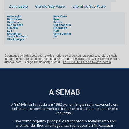
Zona Leste
Grande São Paulo
Litoral de São Paulo
Aclimação
Bela Vista
Bom Retiro
Brás
Cambuci
Centro
Consolação
Higienópolis
Glicério
Liberdade
Luz
Pari
República
Santa Cecília
Santa Efigênia
Sé
Vila Buarque
O conteúdo do texto desta página é de direito reservado. Sua reprodução, parcial ou total,
mesmo citando nossos links, é proibida sem a autorização do autor. Crime de violação de
direito autoral – artigo 184 do Código Penal –
Lei 9610/98 - Lei de direitos autorais
.
A SEMAB
A SEMAB foi fundada em 1982 por um Engenheiro experiente em
sistemas de bombeamento e tratamento de água e manutenção
industrial.
Teve como objetivo principal garantir pronto atendimento aos
clientes, dar-lhes orientação técnica, suporte 24h, executar