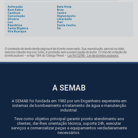
Aclimação
Bela Vista
Bom Retiro
Brás
Cambuci
Centro
Consolação
Higienópolis
Glicério
Liberdade
Luz
Pari
República
Santa Cecília
Santa Efigênia
Sé
Vila Buarque
O conteúdo do texto desta página é de direito reservado. Sua reprodução, parcial ou total,
mesmo citando nossos links, é proibida sem a autorização do autor. Crime de violação de
direito autoral – artigo 184 do Código Penal –
Lei 9610/98 - Lei de direitos autorais
.
A SEMAB
A SEMAB foi fundada em 1982 por um Engenheiro experiente em
sistemas de bombeamento e tratamento de água e manutenção
industrial.
Teve como objetivo principal garantir pronto atendimento aos
clientes, dar-lhes orientação técnica, suporte 24h, executar
serviços e comercializar peças e equipamentos verdadeiramente
necessários.