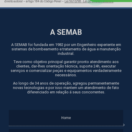
direito autoral – artigo 184 do Código Penal –
Lei 9610/98 - Lei de direitos autorais
.
A SEMAB
A SEMAB foi fundada em 1982 por um Engenheiro experiente em
sistemas de bombeamento e tratamento de água e manutenção
industrial.
Teve como objetivo principal garantir pronto atendimento aos
clientes, dar-lhes orientação técnica, suporte 24h, executar
serviços e comercializar peças e equipamentos verdadeiramente
necessários.
Ao longo de 34 anos de operação, agregou permanentemente
novas tecnologias e por isso mantem um atendimento de fato
diferenciado em relação á seus concorrentes.
Home