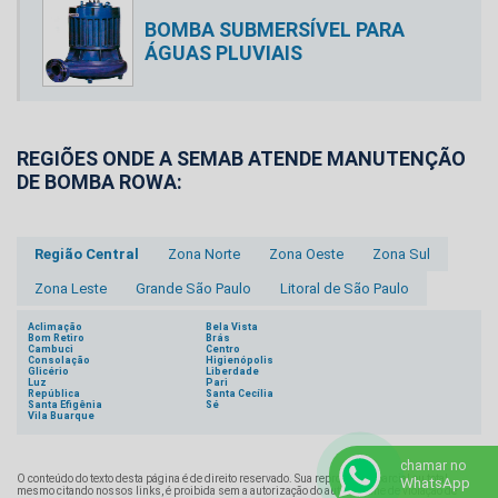
BOMBA SUBMERSÍVEL PARA
ÁGUAS PLUVIAIS
REGIÕES ONDE A SEMAB ATENDE MANUTENÇÃO
DE BOMBA ROWA:
Região Central
Zona Norte
Zona Oeste
Zona Sul
Zona Leste
Grande São Paulo
Litoral de São Paulo
Aclimação
Bela Vista
Bom Retiro
Brás
Cambuci
Centro
Consolação
Higienópolis
Glicério
Liberdade
Luz
Pari
República
Santa Cecília
Santa Efigênia
Sé
Vila Buarque
chamar no
O conteúdo do texto desta página é de direito reservado. Sua reprodução, parcial ou total,
WhatsApp
mesmo citando nossos links, é proibida sem a autorização do autor. Crime de violação de